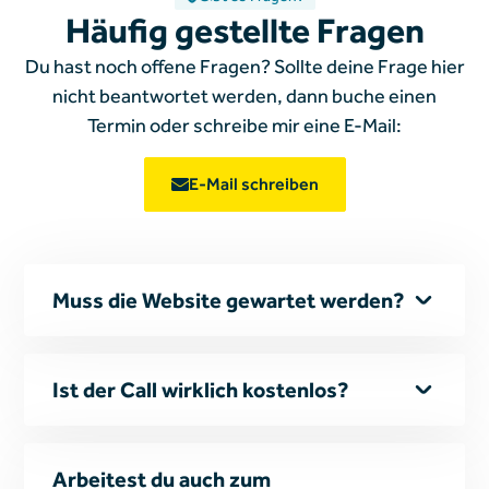
Häufig gestellte Fragen
Du hast noch offene Fragen? Sollte deine Frage hier
nicht beantwortet werden, dann buche einen
Termin oder schreibe mir
eine E-Mail:
E-Mail schreiben
Muss die Website gewartet werden?
Backups und Updates werden automatisch
ausgeführt.
Für einen kleinen monatlichen
Ist der Call wirklich kostenlos?
Betrag musst du dir da nie mehr Sorgen
machen, oder den Kopf zerbrechen ob deine
Ja, für Neukunden. Gerne nehme ich mir 15
Website auf dem neusten Stand ist. Das läuft
bis maximal 30 Minuten Zeit und berate dich.
Arbeitest du auch zum