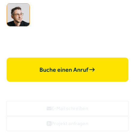
Ich bin offen für neue
Projekte, lass uns
zusammen­arbeiten.
Buche einen Anruf
E-Mail schreiben
Projekt anfragen