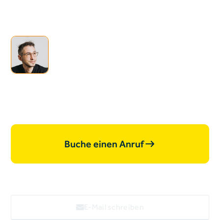
Heading
Ich bin offen für neue
Projekte, lass uns
zusammen­arbeiten.
Buche einen Anruf
E-Mail schreiben